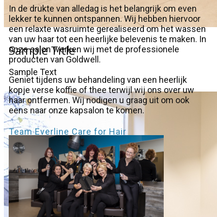
In de drukte van alledag is het belangrijk om even
lekker te kunnen ontspannen. Wij hebben hiervoor
een relaxte wasruimte gerealiseerd om het wassen
van uw haar tot een heerlijke belevenis te maken. In
Sample Title
onze salon werken wij met de professionele
producten van Goldwell.
Sample Text
Geniet tijdens uw behandeling van een heerlijk
kopje verse koffie of thee terwijl wij ons over uw
haar ontfermen. Wij nodigen u graag uit om ook
eens naar onze kapsalon te komen.
Team Everline Care for Hair