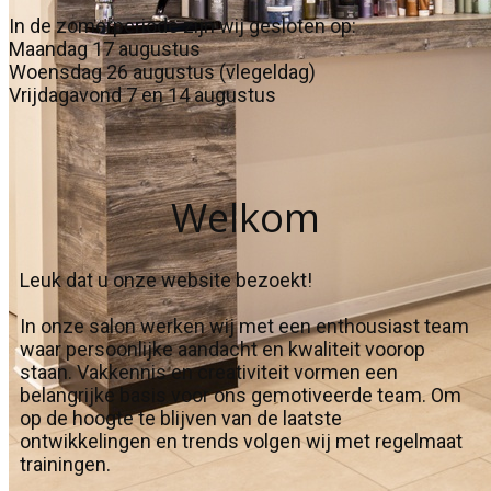
In de zomerperiode zijn wij gesloten op:
Maandag 17 augustus
Woensdag 26 augustus (vlegeldag)
Vrijdagavond 7 en 14 augustus
We
lkom
Leuk dat u onze website bezoekt!
In onze salon werken wij met een enthousiast team
waar persoonlijke aandacht en kwaliteit voorop
staan. Vakkennis en creativiteit vormen een
belangrijke basis voor ons gemotiveerde team. Om
op de hoogte te blijven van de laatste
ontwikkelingen en trends volgen wij met regelmaat
trainingen.